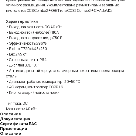
уличного размещения. Укомплектована двумя типами зарядных
пистолетов CCS Combo2 + GB/T или CCS2 Combo2 + CHAdeMO.
Характеристики
• Выходная мощность DC 40 кВт
• Выходной ток (не более) 110А
• Выходное напряжение до 750 В
• Эффективность ≥96%
• В х Ш х Г 720х445х250
• Вес ≤45 кг
• Степень защиты IP 54
• Дисплей LCD 10,1”
• Антивандальный корпус с полимерным покрытием, нержавеющая
сталь
• Диапазон рабочих температур -30+50 °C
• 4G модем, контроллер OCPP 1.6
• Кнопка аварийной остановки
Тип тока: DC
Мощность: 40 кВт
Описание
Документация
Сертификаты ЕАС
Презентация
Описание