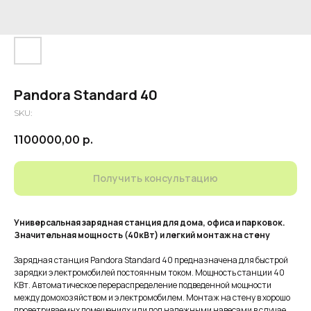
Pandora Standard 40
SKU:
1100000,00
р.
Получить консультацию
Универсальная зарядная станция для дома, офиса и парковок.
Значительная мощность (40кВт) и легкий монтаж на стену
Зарядная станция Pandora Standard 40 предназначена для быстрой
зарядки электромобилей постоянным током. Мощность станции 40
КВт. Автоматическое перераспределение подведенной мощности
между домохозяйством и электромобилем. Монтаж на стену в хорошо
проветриваемых помещениях или под надежными навесами в случае