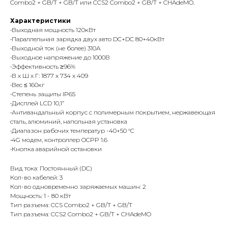
Combo2 + GB/T + GB/T или CCS2 Combo2 + GB/T + CHAdeMO.
Характеристики
•Выходная мощность 120кВт
•Параллельная зарядка двух авто DC+DC 80+40кВт
•Выходной ток (не более) 310А
•Выходное напряжение до 1000В
•Эффективность ≥96%
•В х Ш х Г: 1877 х 734 х 409
•Вес ≤ 160кг
•Степень защиты IP65
•Дисплей LCD 10,1”
•Антивандальный корпус с полимерным покрытием, нержавеющая
сталь, алюминий, напольная установка
•Диапазон рабочих температур -40+50 °C
•4G модем, контроллер OCPP 1.6
•Кнопка аварийной остановки
Вид тока: Постоянный (DC)
Кол-во кабелей: 3
Кол-во одновременно заряжаемых машин: 2
Мощность: 1 - 80 кВт
Тип разъема: CCS Combo2 + GB/T + GB/T
Тип разъема: CCS2 Combo2 + GB/T + CHAdeMO