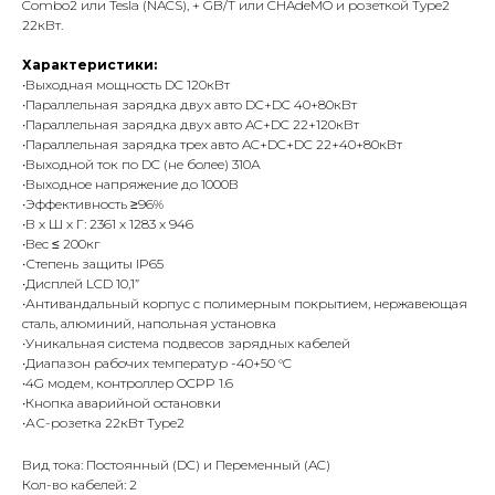
Combo2 или Tesla (NACS), + GB/T или CHAdeMO и розеткой Type2
22кВт.
Характеристики:
•Выходная мощность DC 120кВт
•Параллельная зарядка двух авто DC+DC 40+80кВт
•Параллельная зарядка двух авто AC+DC 22+120кВт
•Параллельная зарядка трех авто AC+DC+DC 22+40+80кВт
•Выходной ток по DC (не более) 310А
•Выходное напряжение до 1000В
•Эффективность ≥96%
•В х Ш х Г: 2361 х 1283 х 946
•Вес ≤ 200кг
•Степень защиты IP65
•Дисплей LCD 10,1”
•Антивандальный корпус с полимерным покрытием, нержавеющая
сталь, алюминий, напольная установка
•Уникальная система подвесов зарядных кабелей
•Диапазон рабочих температур -40+50 °C
•4G модем, контроллер OCPP 1.6
•Кнопка аварийной остановки
•АС-розетка 22кВт Type2
Вид тока: Постоянный (DC) и Переменный (AC)
Кол-во кабелей: 2