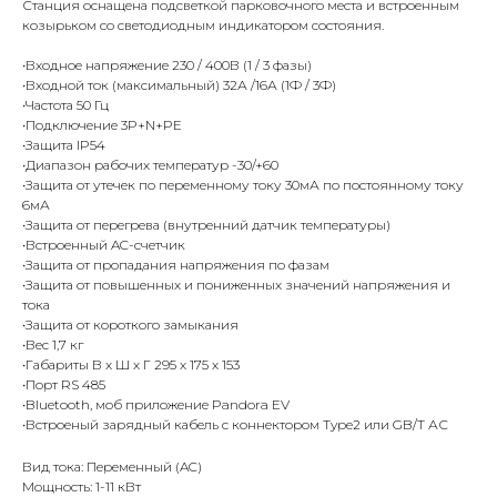
Станция оснащена подсветкой парковочного места и встроенным
козырьком со светодиодным индикатором состояния.
•Входное напряжение 230 / 400В (1 / 3 фазы)
•Входной ток (максимальный) 32А /16А (1Ф / 3Ф)
•Частота 50 Гц
•Подключение 3P+N+PE
•Защита IP54
•Диапазон рабочих температур -30/+60
•Защита от утечек по переменному току 30мА по постоянному току
6мА
•Защита от перегрева (внутренний датчик температуры)
•Встроенный AC-счетчик
•Защита от пропадания напряжения по фазам
•Защита от повышенных и пониженных значений напряжения и
тока
•Защита от короткого замыкания
•Вес 1,7 кг
•Габариты В х Ш х Г 295 х 175 х 153
•Порт RS 485
•Bluetooth, моб приложение Pandora EV
•Встроеный зарядный кабель с коннектором Type2 или GB/T АС
Вид тока: Переменный (AC)
Мощность: 1-11 кВт