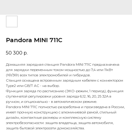
Pandora MINI 711С
50 300
р.
Домашняя зарядная станция Pandora MINI 711С предназначена
для зарядки переменным током мощностью до 7,4 или 11кВт
(1Ф/3Ф) всех типов электромобилей и гибридов.
Станция оснащена встроенным зарядным кабелем с коннектором
Type2 или GB/T АС - на выбор.
Функция заряда по расписанию (ЭКО-режим, 1 период), функция
ступенчатой регулировки уровня заряда 6,12, 16, 20, 25 32A в
ручном, и опционально - в автоматическом режиме.
Pandora MINI 711С полностью разработана и произведена в России,
имеет прочную конструкцию с алюминиевой рамой, стильный
дизайн, компактные размеры и комплексную систему
электробезопасности: защита владельца, защита автомобиля,
защита бытовой электросети домохозяйства.